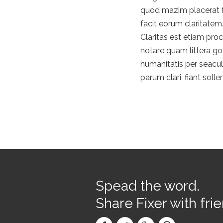
quod mazim placerat fa
facit eorum claritatem
Claritas est etiam pr
notare quam littera g
humanitatis per seacu
parum clari, fiant so
Spead the word.
​Share Fixer with fri