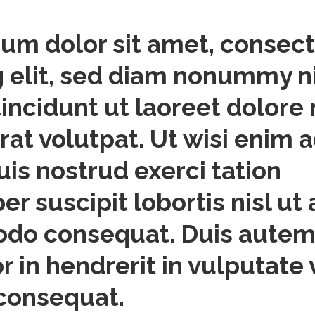
um dolor sit amet, consec
g elit, sed diam nonummy n
incidunt ut laoreet dolor
rat volutpat. Ut wisi enim 
uis nostrud exerci tation
r suscipit lobortis nisl ut 
do consequat. Duis autem
or in hendrerit in vulputate 
consequat.