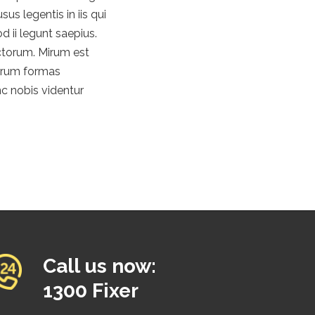
s legentis in iis qui
 ii legunt saepius.
ctorum. Mirum est
rarum formas
c nobis videntur
Call us now:
1300 Fixer