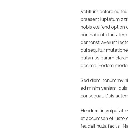
Vel illum dolore eu feu
praesent luptatum zzril
nobis eleifend option
non habent claritatem i
demonstraverunt lector
qui sequitur mutation
putamus parum claram,
decima. Eodem modo typ
Sed diam nonummy nibh
ad minim veniam, quis 
consequat. Duis autem 
Hendrerit in vulputate 
et accumsan et iusto o
feugait nulla facilisi