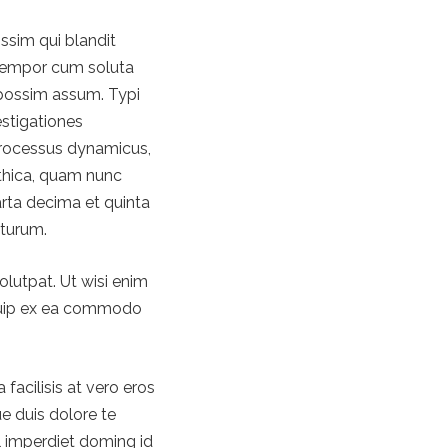
issim qui blandit
r tempor cum soluta
 possim assum. Typi
estigationes
 processus dynamicus,
thica, quam nunc
rta decima et quinta
uturum.
lutpat. Ut wisi enim
liquip ex ea commodo
 facilisis at vero eros
e duis dolore te
il imperdiet doming id