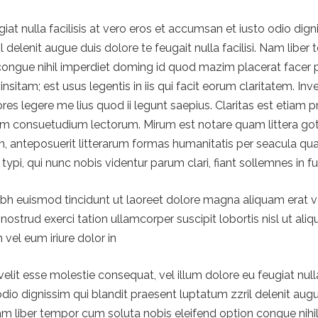
giat nulla facilisis at vero eros et accumsan et iusto odio dign
 delenit augue duis dolore te feugait nulla facilisi. Nam libe
 congue nihil imperdiet doming id quod mazim placerat facer
nsitam; est usus legentis in iis qui facit eorum claritatem. Inv
es legere me lius quod ii legunt saepius. Claritas est etiam
em consuetudium lectorum. Mirum est notare quam littera go
 anteposuerit litterarum formas humanitatis per seacula qua
i, qui nunc nobis videntur parum clari, fiant sollemnes in f
 euismod tincidunt ut laoreet dolore magna aliquam erat vo
nostrud exerci tation ullamcorper suscipit lobortis nisl ut a
vel eum iriure dolor in
velit esse molestie consequat, vel illum dolore eu feugiat nulla
dio dignissim qui blandit praesent luptatum zzril delenit augu
. Nam liber tempor cum soluta nobis eleifend option congue nih