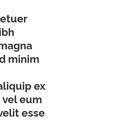
tetuer
ibh
e magna
ad minim
aliquip ex
 vel eum
velit esse