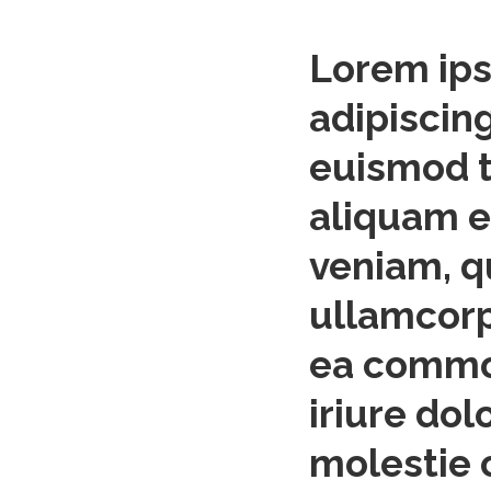
Lorem ips
adipiscin
euismod t
aliquam e
veniam, q
ullamcorpe
ea commo
iriure dol
molestie 