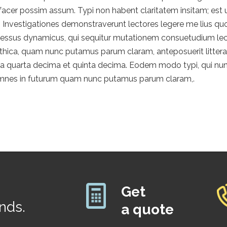
cer possim assum. Typi non habent claritatem insitam; est usu
. Investigationes demonstraverunt lectores legere me lius quod
ocessus dynamicus, qui sequitur mutationem consuetudium le
othica, quam nunc putamus parum claram, anteposuerit litte
la quarta decima et quinta decima. Eodem modo typi, qui nun
llemnes in futurum quam nunc putamus parum claram,.
Get
ends.
a quote